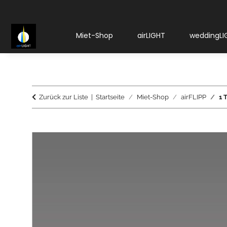
Miet-Shop
airLIGHT
weddingLI
Zurück zur Liste
Startseite
Miet-Shop
airFLIPP
1 