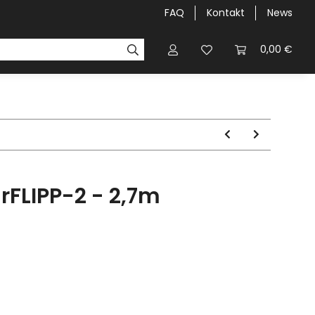
FAQ
Kontakt
News
airLIGHT-NIGHT`S
Galerie
0,00 €
irFLIPP-2 - 2,7m