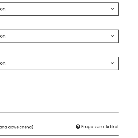
ion.
ion.
ion.
Frage zum Artikel
land abweichend)