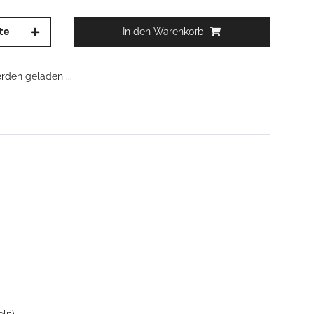
te
In den Warenkorb
den geladen ...
ln).