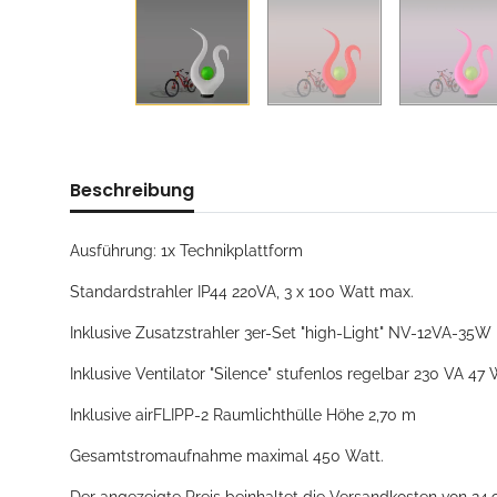
Beschreibung
Ausführung: 1x Technikplattform
Standardstrahler IP44 220VA, 3 x 100 Watt max.
Inklusive Zusatzstrahler 3er-Set "high-Light" NV-12VA-35W
Inklusive Ventilator "Silence" stufenlos regelbar 230 VA 47 
Inklusive airFLIPP-2 Raumlichthülle Höhe 2,70 m
Gesamtstromaufnahme maximal 450 Watt.
Der angezeigte Preis beinhaltet die Versandkosten von 24,