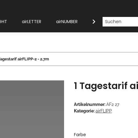
GHT
airLETTER
airNUMBER
Modellübersicht
Tagestarif airFLIPP-2 - 2,7m
1 Tagestarif a
Artikelnummer:
AF2 27
Kategorie:
airFLIPP
Farbe