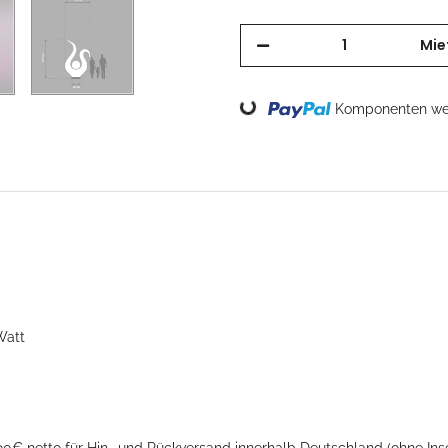
Mie
Komponenten wer
Loading...
Watt
90€ netto für Hin- und Rückversand innerhalb Deutschland (ohne Inse