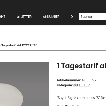
GHT
airLETTER
airNUMBER
Modellübersicht
1 Tagestarif airLETTER "S"
1 Tagestarif a
Artikelnummer:
AL LE 0S
Kategorie:
airLETTER
"Say it Big" 2,40 m hohes "S" 