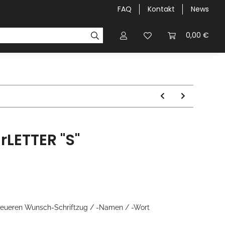
FAQ
Kontakt
News
airLIGHT-NIGHT`S
Galerie
0,00 €
irLETTER "S"
für eueren Wunsch-Schriftzug / -Namen / -Wort