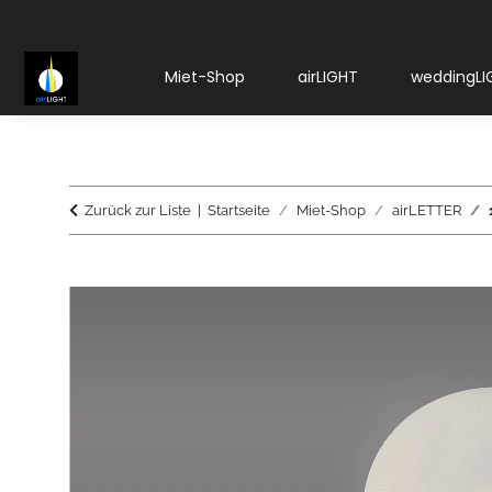
Miet-Shop
airLIGHT
weddingLI
Zurück zur Liste
Startseite
Miet-Shop
airLETTER