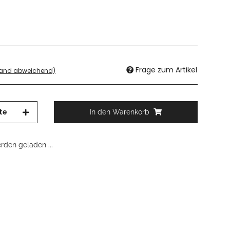
Frage zum Artikel
land abweichend)
te
In den Warenkorb
den geladen ...