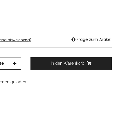
Frage zum Artikel
land abweichend)
te
In den Warenkorb
den geladen ...