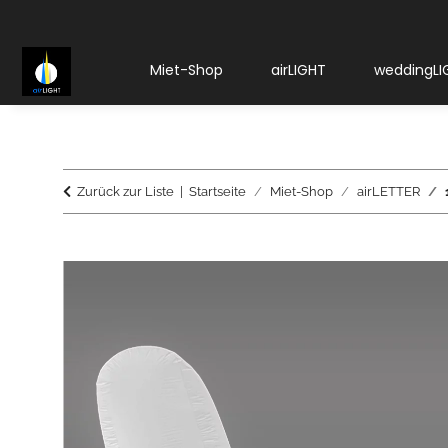
Miet-Shop
airLIGHT
weddingLI
Zurück zur Liste
Startseite
Miet-Shop
airLETTER