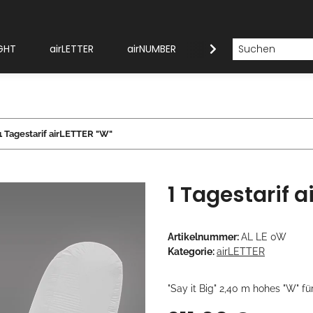
GHT
airLETTER
airNUMBER
Modellübersicht
1 Tagestarif airLETTER "W"
1 Tagestarif a
Artikelnummer:
AL LE 0W
Kategorie:
airLETTER
"Say it Big" 2,40 m hohes "W" 