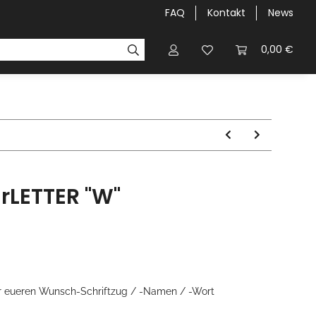
FAQ
Kontakt
News
airLIGHT-NIGHT`S
Galerie
0,00 €
irLETTER "W"
für eueren Wunsch-Schriftzug / -Namen / -Wort