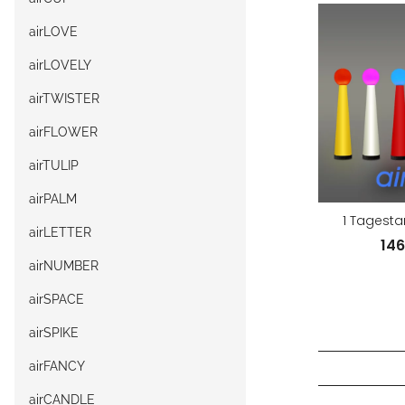
airLOVE
airLOVELY
airTWISTER
airFLOWER
airTULIP
airPALM
1 Tagesta
airLETTER
14
airNUMBER
airSPACE
airSPIKE
airFANCY
airCANDLE