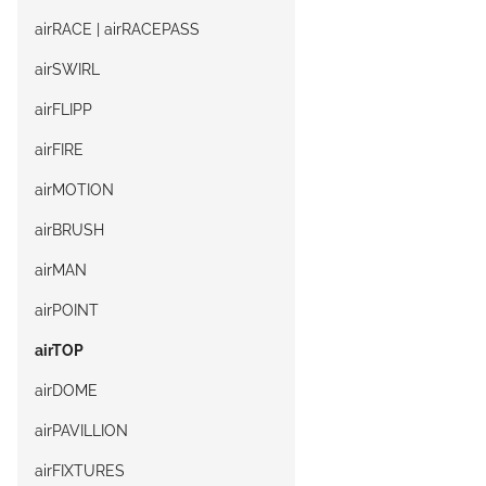
airRACE | airRACEPASS
airSWIRL
airFLIPP
airFIRE
airMOTION
airBRUSH
airMAN
airPOINT
airTOP
airDOME
airPAVILLION
airFIXTURES