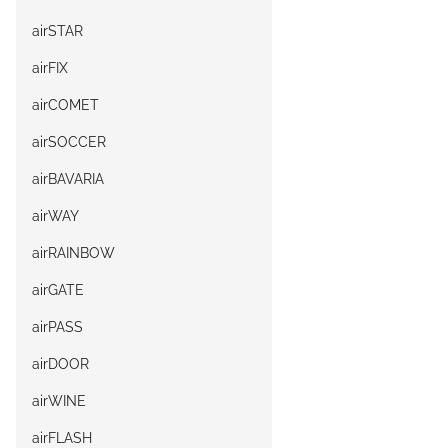
airSTAR
airFIX
airCOMET
airSOCCER
airBAVARIA
airWAY
airRAINBOW
airGATE
airPASS
airDOOR
airWINE
airFLASH